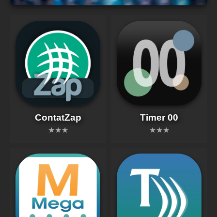
ContatZap
Timer 00
★★★
★★★