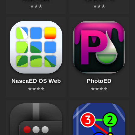
★★★
★★★
NascaED OS Web
PhotoED
★★★★
★★★★