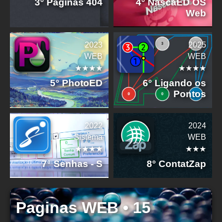
3° Páginas 404
4° NascaED OS
Web
2023
2025
WEB
WEB
★★★★
★★★★
5° PhotoED
6° Ligando os
Pontos
2022
2024
Sistema
WEB
★★★★
★★★
7° Senhas - S
8° ContatZap
Paginas WEB • 15